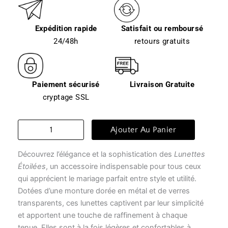
Expédition rapide
Satisfait ou remboursé
24/48h
retours gratuits
Paiement sécurisé
Livraison Gratuite
cryptage SSL
quantité
Ajouter Au Panier
de
Lunette
Découvrez l’élégance et la sophistication des
Lunettes
monture
transparente
Étoilées
, un accessoire indispensable pour tous ceux
-
qui apprécient le mariage parfait entre style et utilité.
lunettes
Dotées d’une monture dorée en métal et de verres
étoilées
transparents, ces lunettes captivent par leur simplicité
et apportent une touche de raffinement à chaque
tenue. Elles sont à la fois légères et confortables à