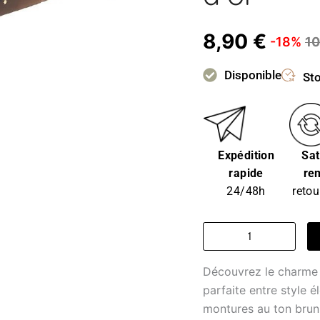
8,90
€
-18%
1
Disponible
Sto
Expédition
Sat
rapide
re
24/48h
retou
quantité
de
Lunettes
Découvrez le charme
montures
transparentes
parfaite entre style é
-
montures au ton brun
lunettes