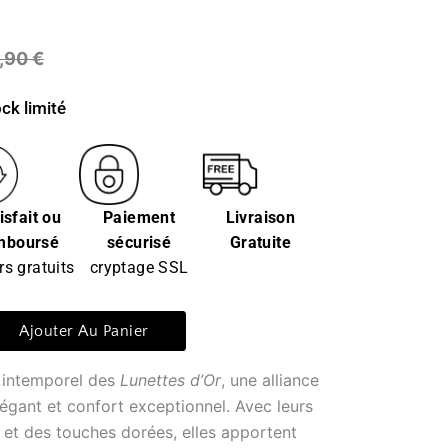
0,90
€
ck limité
isfait ou
Paiement
Livraison
mboursé
sécurisé
Gratuite
rs gratuits
cryptage SSL
Ajouter Au Panier
 intemporel des
Lunettes d’Or
, une alliance
légant et confort exceptionnel. Avec leurs
 et des touches dorées, elles apportent