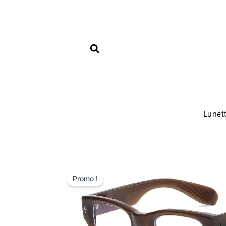
Aller
au
contenu
Lunet
Promo !