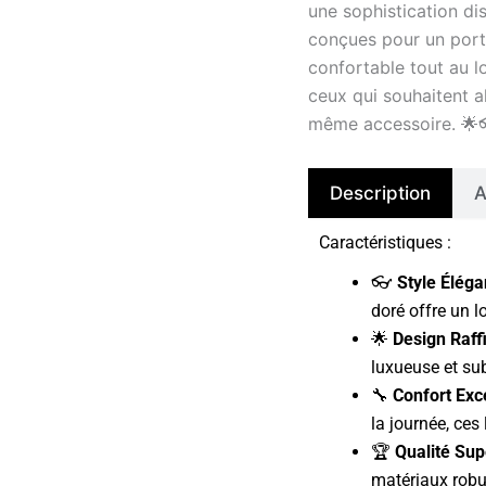
une sophistication dis
d'or
conçues pour un port
confortable tout au l
ceux qui souhaitent al
même accessoire. 🌟
Description
A
Caractéristiques :
👓
Style Éléga
doré offre un l
🌟
Design Raffi
luxueuse et sub
🔧
Confort Exc
la journée, ces
🏆
Qualité Sup
matériaux robu