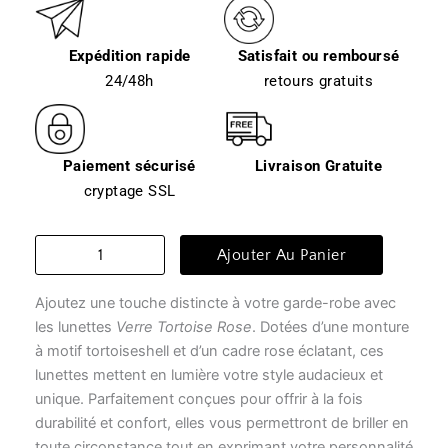
Expédition rapide
Satisfait ou remboursé
24/48h
retours gratuits
Paiement sécurisé
Livraison Gratuite
cryptage SSL
quantité
Ajouter Au Panier
de
Lunette
Ajoutez une touche distincte à votre garde-robe avec
transparente
femme
les lunettes
Verre Tortoise Rose
. Dotées d’une monture
-
à motif tortoiseshell et d’un cadre rose éclatant, ces
verre
lunettes mettent en lumière votre style audacieux et
tortoise
unique. Parfaitement conçues pour offrir à la fois
rose
durabilité et confort, elles vous permettront de briller en
toute circonstance tout en exprimant votre personnalité