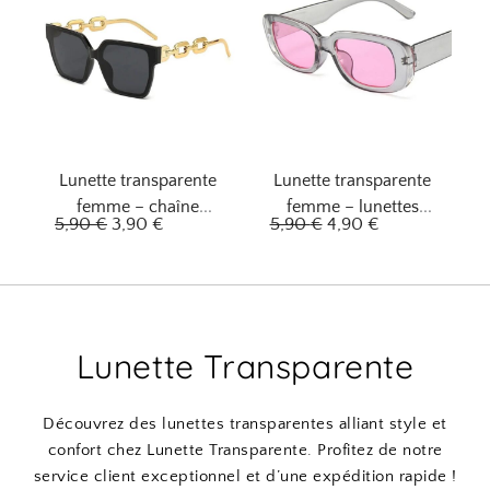
i
i
x
x
i
a
n
c
i
t
t
u
i
e
Lunette transparente
Lunette transparente
a
l
femme – chaîne
femme – lunettes
l
e
L
L
L
L
5,90
€
3,90
€
5,90
€
4,90
€
dorée chic
rêveuses rose
é
s
e
e
e
e
t
t
p
p
p
p
a
r
r
r
r
i
:
i
i
i
i
Lunette Transparente
t
6
x
x
x
x
,
i
a
i
a
:
9
n
c
n
c
Découvrez des lunettes transparentes alliant style et
7
0
i
t
i
t
confort chez Lunette Transparente. Profitez de notre
,
t
u
t
u
service client exceptionnel et d’une expédition rapide !