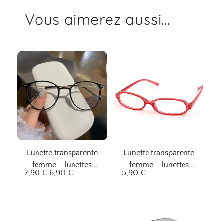
Vous aimerez aussi...
Lunette transparente
Lunette transparente
femme – lunettes
femme – lunettes
L
L
7,90
€
6,90
€
5,90
€
étoilées
écarlates élégantes
e
e
p
p
r
r