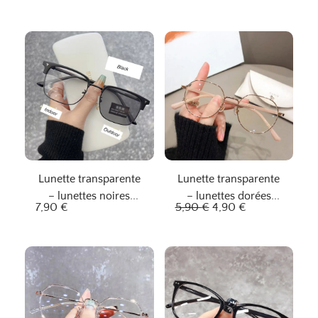
Lunette transparente
Lunette transparente
– lunettes noires
– lunettes dorées
L
L
7,90
€
5,90
€
4,90
€
élégantes
enchantées
e
e
p
p
r
r
i
i
x
x
i
a