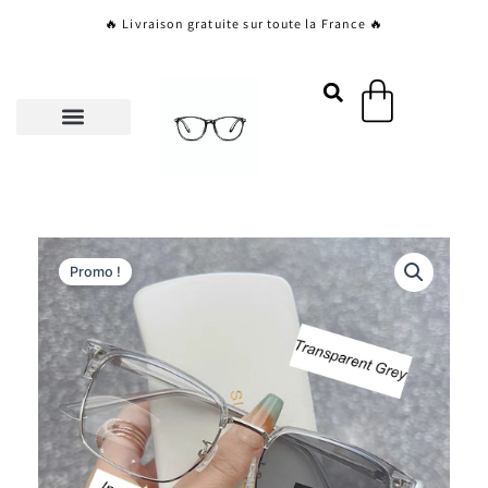
Aller
🔥 Livraison gratuite sur toute la France 🔥
au
contenu
Panier
Promo !