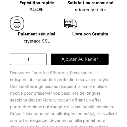
Expédition rapide
Satisfait ou remboursé
24/48h
retours gratuits
Paiement sécurisé
Livraison Gratuite
cryptage SSL
quantité
Ajouter Au Panier
de
Lunette
Découvrez
Lunettes Éthérées
, l’accessoire
transparente
-
indispensable pour allier protection oculaire et style.
lunettes
Ces lunettes ingénieuses bloquent la lumière bleue
éthérées
nocive pour préserver vos yeux lors de longues
sessions devant l’écran, tout en offrant un effet
photochromique qui s’adapte à la luminosité extérieure.
Grâce à leur conception ultralégère en métal, elles allient
confort et élégance, devenant un allié parfait pour