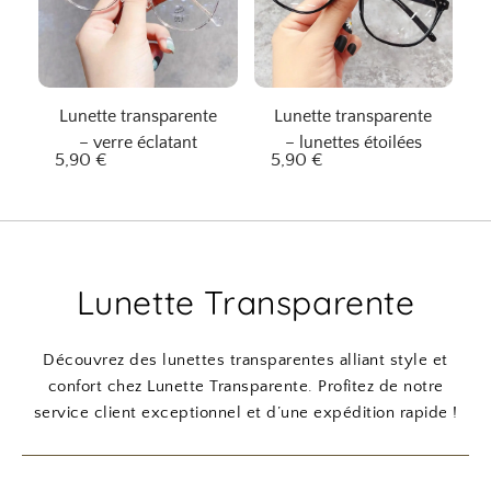
n
c
i
t
t
u
i
e
Lunette transparente
Lunette transparente
a
l
– verre éclatant
– lunettes étoilées
l
e
5,90
€
5,90
€
é
s
t
t
a
i
:
Lunette Transparente
t
4
,
:
9
Découvrez des lunettes transparentes alliant style et
5
0
confort chez Lunette Transparente. Profitez de notre
,
service client exceptionnel et d’une expédition rapide !
9
€
0
.