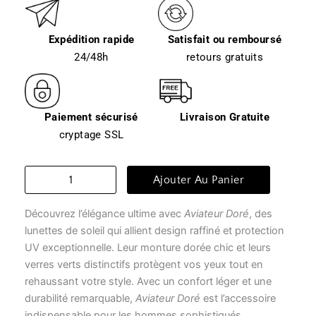
Expédition rapide
Satisfait ou remboursé
24/48h
retours gratuits
Paiement sécurisé
Livraison Gratuite
cryptage SSL
quantité
Ajouter Au Panier
de
Lunette
Découvrez l’élégance ultime avec
Aviateur Doré
, des
de
soleil
lunettes de soleil qui allient design raffiné et protection
homme
UV exceptionnelle. Leur monture dorée chic et leurs
transparente
verres verts distinctifs protègent vos yeux tout en
-
rehaussant votre style. Avec un confort léger et une
aviateur
durabilité remarquable,
Aviateur Doré
est l’accessoire
doré
indispensable pour les hommes sophistiqués