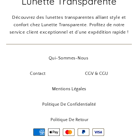
Lunette Transparente
,
i
a
i
a
:
9
n
c
n
c
Découvrez des lunettes transparentes alliant style et
9
0
i
t
i
t
confort chez Lunette Transparente. Profitez de notre
,
t
u
t
u
service client exceptionnel et d’une expédition rapide !
9
€
i
e
i
e
0
.
a
l
a
l
l
e
l
e
Qui-Sommes-Nous
€
é
s
é
s
.
t
t
t
t
Contact
CGV & CGU
a
a
i
:
i
:
Mentions Légales
t
8
t
1
,
4
Politique De Confidentialité
:
9
:
,
9
0
1
9
Politique De Retour
,
9
0
9
€
,
0
.
9
€