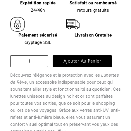
Expédition rapide
Satisfait ou remboursé
24/48h
retours gratuits
Paiement sécurisé
Livraison Gratuite
cryptage SSL
quantité
Ajouter Au Panier
de
Lunette
Découvrez l’élégance et la protection avec les
Lunettes
transparente
-
de Rêve
, un accessoire indispensable pour ceux qui
lunettes
souhaitent allier style et fonctionnalité au quotidien. Ces
de
lunettes unisexes au design noir et or sont parfaites
rêve
pour toutes vos sorties, que ce soit pour le shopping
ou lors de vos voyages. Grâce aux verres anti-UV, anti-
reflets et anti-lumière bleue, elles vous assurent un
confort visuel optimal tout en préservant vos yeux des