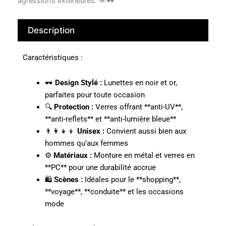
agressions extérieures. 🌟🕶️
Description
Caractéristiques :
🕶️
Design Stylé :
Lunettes en noir et or,
parfaites pour toute occasion
🔍
Protection :
Verres offrant **anti-UV**,
**anti-reflets** et **anti-lumière bleue**
👨‍👩‍👧‍👦
Unisex :
Convient aussi bien aux
hommes qu’aux femmes
⚙️
Matériaux :
Monture en métal et verres en
**PC** pour une durabilité accrue
🛍️
Scènes :
Idéales pour le **shopping**,
**voyage**, **conduite** et les occasions
mode