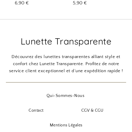
l
e
l
e
6,90
€
5,90
€
hexagonales
é
s
é
s
t
t
t
t
a
a
i
:
i
:
Lunette Transparente
t
3
t
3
,
,
:
9
:
9
Découvrez des lunettes transparentes alliant style et
4
0
4
0
confort chez Lunette Transparente. Profitez de notre
,
,
service client exceptionnel et d’une expédition rapide !
9
€
9
€
0
.
0
.
Qui-Sommes-Nous
€
€
.
.
Contact
CGV & CGU
Mentions Légales