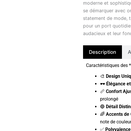
moderne et sophistiq
rosées
rêveuses
se démarquer avec ori
statement de mode, t
pour un port quotidie
audacieux et leur fon
Description
A
Caractéristiques des
🎨
Design Uniq
🕶️
Élégance et 
📏
Confort Ajus
prolongé
🔵
Détail Distin
🌈
Accents de 
note de couleu
✅
Polyvalence