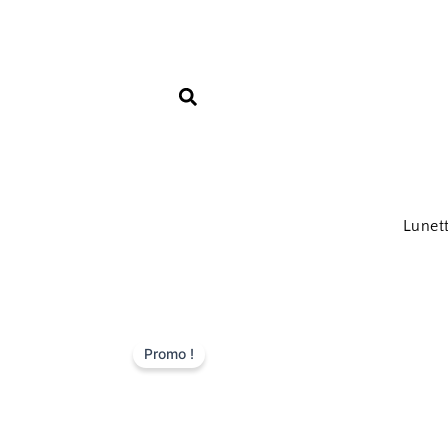
Aller
au
contenu
Lunet
Promo !