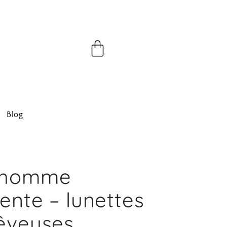
Panier
Blog
 homme
ente – lunettes
rêveuses