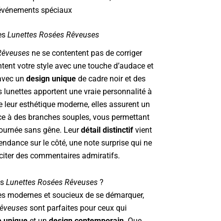
 événements spéciaux
des
Lunettes Rosées Rêveuses
Rêveuses
ne se contentent pas de corriger
entent votre style avec une touche d’audace et
avec un
design unique
de cadre noir et des
s lunettes apportent une vraie personnalité à
de leur esthétique moderne, elles assurent un
e à des branches souples, vous permettant
 journée sans gêne. Leur
détail distinctif
vient
tendance sur le côté, une note surprise qui ne
iter des commentaires admiratifs.
es
Lunettes Rosées Rêveuses
?
 modernes et soucieux de se démarquer,
Rêveuses
sont parfaites pour ceux qui
 unique
et un
design contemporain
. Que