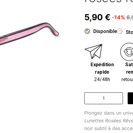
5,90
€
-14%
6,
Disponible
Sto
Expédition
Sat
rapide
re
24/48h
retou
quantité
de
Lunette
Plongez dans un unive
homme
transparente
Lunettes Rosées Rêv
-
noir subtil à des acce
lunettes