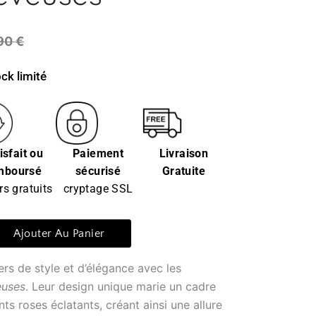
90
€
ck limité
isfait ou
Paiement
Livraison
mboursé
sécurisé
Gratuite
rs gratuits
cryptage SSL
Ajouter Au Panier
rs de style et d’élégance avec les
euses
. Leur design unique marie un cadre
nts roses éclatants, créant ainsi une allure