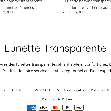
ette homme transparente –
Lunette homme transparen
lunettes éthérées
lunettes vert émeraud
L
L
L
L
€
4,90
€
7,90
€
6,90
€
e
e
e
e
p
p
p
p
r
r
r
r
i
i
i
i
x
x
x
x
i
a
i
a
n
c
n
c
Lunette Transparente
i
t
i
t
t
u
t
u
i
e
i
e
a
l
a
l
l
e
l
e
rez des lunettes transparentes alliant style et confort chez 
é
s
é
s
t
t
t
t
 Profitez de notre service client exceptionnel et d’une expéd
a
a
i
:
i
:
t
4
t
6
,
,
:
9
:
9
ous
Contact
CGV & CGU
Mentions Légales
Politique De 
6
0
7
0
,
,
Politique De Retour
9
€
9
€
0
.
0
.