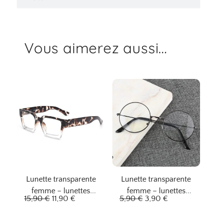
Vous aimerez aussi...
Lunette transparente
Lunette transparente
femme – lunettes
femme – lunettes
L
L
L
L
15,90
€
11,90
€
5,90
€
3,90
€
étoilées
ébène rêve
e
e
e
e