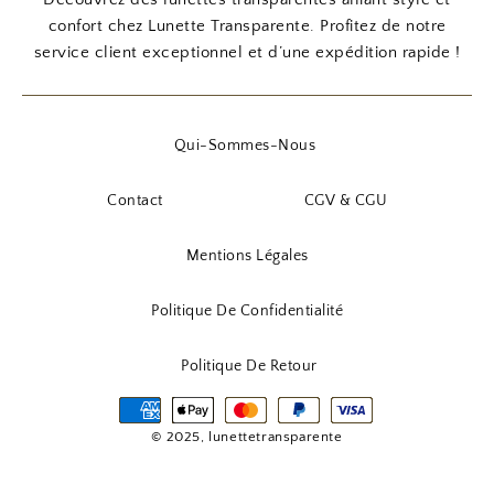
1
9
5
0
i
t
i
t
confort chez Lunette Transparente. Profitez de notre
5
0
,
t
u
t
u
service client exceptionnel et d’une expédition rapide !
,
9
€
i
e
i
e
9
€
0
.
a
l
a
l
0
.
l
e
l
e
Qui-Sommes-Nous
€
é
s
é
s
€
.
t
t
t
t
Contact
CGV & CGU
.
a
a
i
:
i
:
Mentions Légales
t
3
t
4
,
,
Politique De Confidentialité
:
9
:
9
5
0
5
0
Politique De Retour
,
,
9
€
9
€
0
.
0
.
© 2025, lunettetransparente
€
€