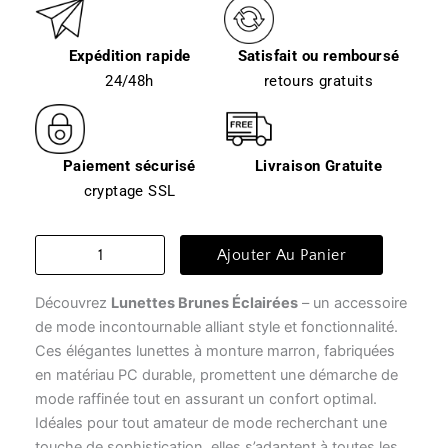
Expédition rapide
Satisfait ou remboursé
24/48h
retours gratuits
Paiement sécurisé
Livraison Gratuite
cryptage SSL
quantité
Ajouter Au Panier
de
Lunette
Découvrez
Lunettes Brunes Éclairées
– un accessoire
transparente
femme
de mode incontournable alliant style et fonctionnalité.
-
Ces élégantes lunettes à monture marron, fabriquées
lunettes
en matériau PC durable, promettent une démarche de
brunes
mode raffinée tout en assurant un confort optimal.
éclairées
Idéales pour tout amateur de mode recherchant une
touche de sophistication, elles s’adaptent à toutes les