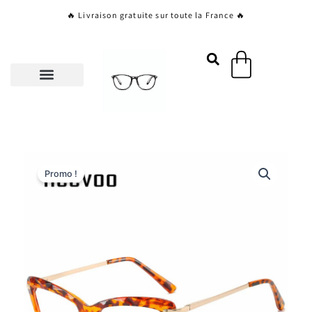
Aller
🔥 Livraison gratuite sur toute la France 🔥
au
contenu
Panier
Promo !