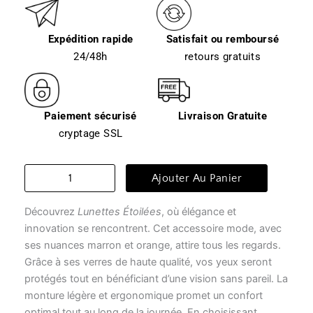
Expédition rapide
Satisfait ou remboursé
24/48h
retours gratuits
Paiement sécurisé
Livraison Gratuite
cryptage SSL
quantité
Ajouter Au Panier
de
Lunette
Découvrez
Lunettes Étoilées
, où élégance et
monture
transparente
innovation se rencontrent. Cet accessoire mode, avec
-
ses nuances marron et orange, attire tous les regards.
lunettes
Grâce à ses verres de haute qualité, vos yeux seront
étoilées
protégés tout en bénéficiant d’une vision sans pareil. La
monture légère et ergonomique promet un confort
optimal tout au long de la journée. En choisissant