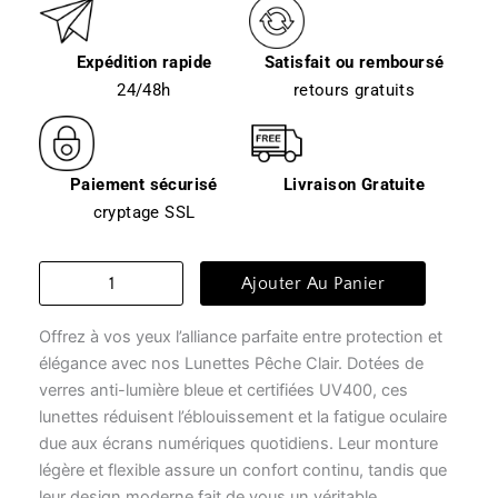
Expédition rapide
Satisfait ou remboursé
24/48h
retours gratuits
Paiement sécurisé
Livraison Gratuite
cryptage SSL
quantité
Ajouter Au Panier
de
Lunette
Offrez à vos yeux l’alliance parfaite entre protection et
de
vue
élégance avec nos Lunettes Pêche Clair. Dotées de
transparente
verres anti-lumière bleue et certifiées UV400, ces
-
lunettes réduisent l’éblouissement et la fatigue oculaire
lunettes
due aux écrans numériques quotidiens. Leur monture
pêche
légère et flexible assure un confort continu, tandis que
clair
leur design moderne fait de vous un véritable