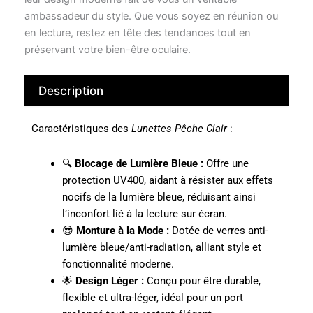
ambassadeur du style. Que vous soyez en réunion ou
en lecture, restez en tête des tendances tout en
préservant votre bien-être oculaire.
Description
Caractéristiques des
Lunettes Pêche Clair
:
🔍
Blocage de Lumière Bleue :
Offre une
protection UV400, aidant à résister aux effets
nocifs de la lumière bleue, réduisant ainsi
l’inconfort lié à la lecture sur écran.
😎
Monture à la Mode :
Dotée de verres anti-
lumière bleue/anti-radiation, alliant style et
fonctionnalité moderne.
🌟
Design Léger :
Conçu pour être durable,
flexible et ultra-léger, idéal pour un port