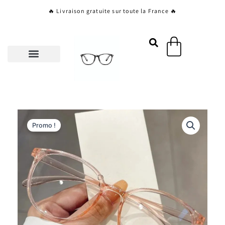
Aller
🔥 Livraison gratuite sur toute la France 🔥
au
contenu
Panier
Promo !