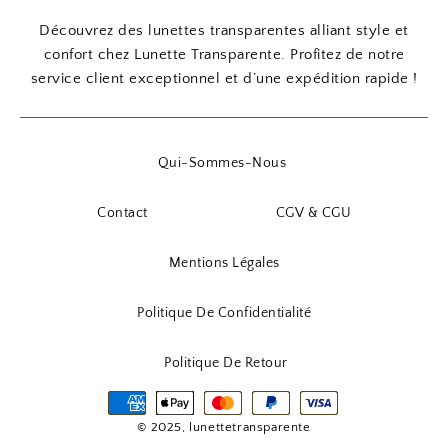
:
9
n
c
n
c
Découvrez des lunettes transparentes alliant style et
7
0
i
t
i
t
confort chez Lunette Transparente. Profitez de notre
,
t
u
t
u
service client exceptionnel et d’une expédition rapide !
9
€
i
e
i
e
0
.
a
l
a
l
l
e
l
e
Qui-Sommes-Nous
€
é
s
é
s
.
t
t
t
t
Contact
CGV & CGU
a
a
i
:
i
:
Mentions Légales
t
5
t
1
,
0
Politique De Confidentialité
:
9
:
,
8
0
1
9
Politique De Retour
,
2
0
9
€
,
0
.
9
€
© 2025, lunettetransparente
0
.