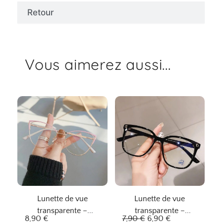
Retour
Vous aimerez aussi...
Lunette de vue
Lunette de vue
transparente –
transparente –
L
L
8,90
€
7,90
€
6,90
€