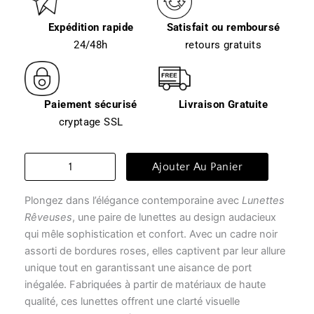
Expédition rapide
Satisfait ou remboursé
24/48h
retours gratuits
Paiement sécurisé
Livraison Gratuite
cryptage SSL
quantité
Ajouter Au Panier
de
Lunette
Plongez dans l’élégance contemporaine avec
Lunettes
transparente
femme
Rêveuses
, une paire de lunettes au design audacieux
-
qui mêle sophistication et confort. Avec un cadre noir
lunettes
assorti de bordures roses, elles captivent par leur allure
rêveuses
unique tout en garantissant une aisance de port
inégalée. Fabriquées à partir de matériaux de haute
qualité, ces lunettes offrent une clarté visuelle