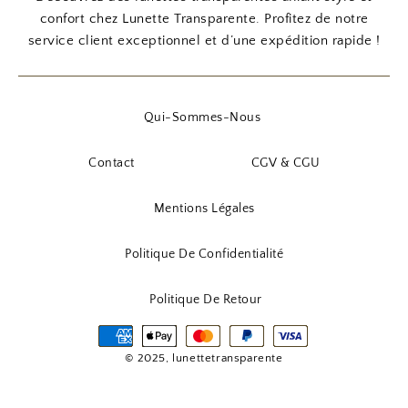
7
0
5
0
i
t
confort chez Lunette Transparente. Profitez de notre
,
,
t
u
service client exceptionnel et d’une expédition rapide !
9
€
9
€
i
e
0
.
0
.
a
l
l
e
Qui-Sommes-Nous
€
€
é
s
.
.
t
t
Contact
CGV & CGU
a
i
:
Mentions Légales
t
6
,
Politique De Confidentialité
:
9
7
0
Politique De Retour
,
9
€
0
.
© 2025, lunettetransparente
€