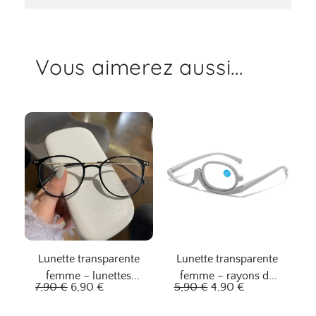
Vous aimerez aussi...
Lunette transparente
Lunette transparente
femme – lunettes
femme – rayons de
L
L
L
L
7,90
€
6,90
€
5,90
€
4,90
€
étoilées
lune
e
e
e
e