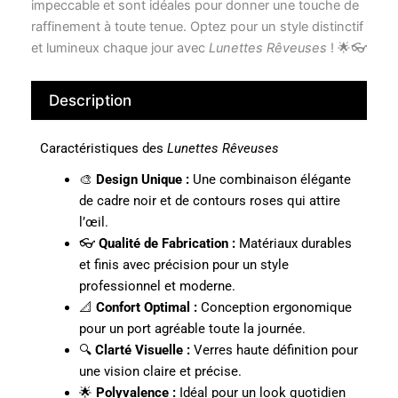
impeccable et sont idéales pour donner une touche de
raffinement à toute tenue. Optez pour un style distinctif
et lumineux chaque jour avec
Lunettes Rêveuses
! 🌟👓
Description
Caractéristiques des
Lunettes Rêveuses
🎨
Design Unique :
Une combinaison élégante
de cadre noir et de contours roses qui attire
l’œil.
👓
Qualité de Fabrication :
Matériaux durables
et finis avec précision pour un style
professionnel et moderne.
📐
Confort Optimal :
Conception ergonomique
pour un port agréable toute la journée.
🔍
Clarté Visuelle :
Verres haute définition pour
une vision claire et précise.
🌟
Polyvalence :
Idéal pour un look quotidien