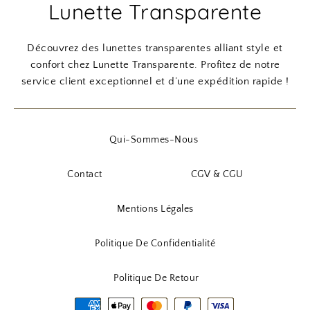
Lunette Transparente
t
8
t
7
x
x
,
,
i
a
:
9
:
9
n
c
Découvrez des lunettes transparentes alliant style et
9
0
9
0
i
t
confort chez Lunette Transparente. Profitez de notre
,
,
t
u
service client exceptionnel et d’une expédition rapide !
9
€
9
€
i
e
0
.
0
.
a
l
l
e
Qui-Sommes-Nous
€
€
é
s
.
.
t
t
Contact
CGV & CGU
a
i
:
Mentions Légales
t
1
6
Politique De Confidentialité
:
,
1
9
Politique De Retour
9
0
,