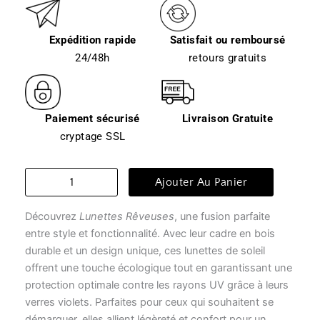
Expédition rapide
Satisfait ou remboursé
24/48h
retours gratuits
Paiement sécurisé
Livraison Gratuite
cryptage SSL
quantité
Ajouter Au Panier
de
Lunette
Découvrez
Lunettes Rêveuses
, une fusion parfaite
de
soleil
entre style et fonctionnalité. Avec leur cadre en bois
homme
durable et un design unique, ces lunettes de soleil
transparente
offrent une touche écologique tout en garantissant une
-
protection optimale contre les rayons UV grâce à leurs
lunettes
verres violets. Parfaites pour ceux qui souhaitent se
rêveuses
démarquer, elles allient légèreté et confort pour un