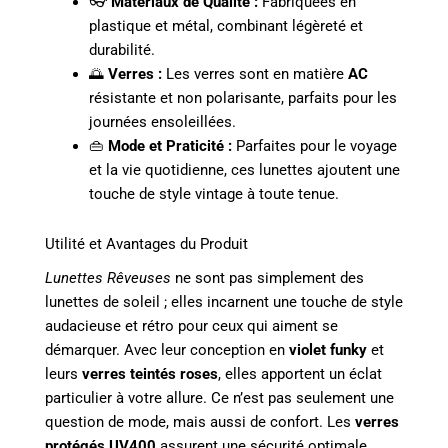
👓
Matériaux de Qualité :
Fabriquées en
plastique et métal, combinant légèreté et
durabilité.
🌅
Verres :
Les verres sont en matière
AC
résistante et non polarisante, parfaits pour les
journées ensoleillées.
👜
Mode et Praticité :
Parfaites pour le voyage
et la vie quotidienne, ces lunettes ajoutent une
touche de style vintage à toute tenue.
Utilité et Avantages du Produit
Lunettes Rêveuses
ne sont pas simplement des
lunettes de soleil ; elles incarnent une touche de style
audacieuse et rétro pour ceux qui aiment se
démarquer. Avec leur conception en
violet funky
et
leurs
verres teintés roses
, elles apportent un éclat
particulier à votre allure. Ce n’est pas seulement une
question de mode, mais aussi de confort. Les
verres
protégés UV400
assurent une sécurité optimale