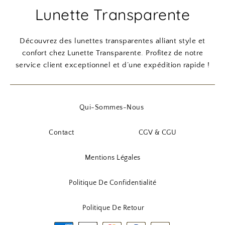
Lunette Transparente
t
6
x
x
x
x
,
i
a
i
a
:
9
n
c
n
c
Découvrez des lunettes transparentes alliant style et
7
0
i
t
i
t
confort chez Lunette Transparente. Profitez de notre
,
t
u
t
u
service client exceptionnel et d’une expédition rapide !
9
€
i
e
i
e
0
.
a
l
a
l
l
e
l
e
Qui-Sommes-Nous
€
é
s
é
s
.
t
t
t
t
Contact
CGV & CGU
a
a
i
:
i
:
Mentions Légales
t
4
t
1
,
1
Politique De Confidentialité
:
9
:
,
5
0
1
9
Politique De Retour
,
5
0
9
€
,