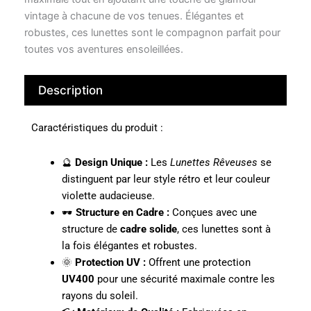
vintage à chacune de vos tenues. Élégantes et
robustes, ces lunettes sont le compagnon parfait pour
toutes vos aventures ensoleillées.
Description
Caractéristiques du produit :
🔮
Design Unique :
Les
Lunettes Rêveuses
se
distinguent par leur style rétro et leur couleur
violette audacieuse.
🕶️
Structure en Cadre :
Conçues avec une
structure de
cadre solide
, ces lunettes sont à
la fois élégantes et robustes.
🌞
Protection UV :
Offrent une protection
UV400
pour une sécurité maximale contre les
rayons du soleil.