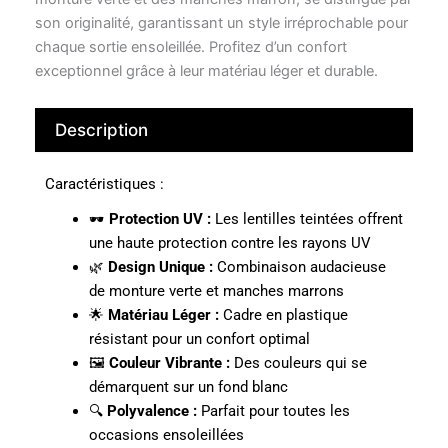
son originalité, garantissant un style irréprochable pour
chaque sortie ensoleillée. Profitez d’un confort
exceptionnel grâce à leur matériau léger et durable.
Description
Caractéristiques :
🕶️
Protection UV :
Les lentilles teintées offrent
une haute protection contre les rayons UV
🌿
Design Unique :
Combinaison audacieuse
de monture verte et manches marrons
🌟
Matériau Léger :
Cadre en plastique
résistant pour un confort optimal
🖼️
Couleur Vibrante :
Des couleurs qui se
démarquent sur un fond blanc
🔍
Polyvalence :
Parfait pour toutes les
occasions ensoleillées