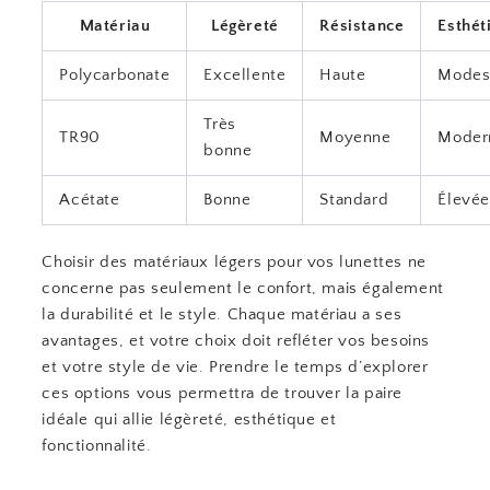
Matériau
Légèreté
Résistance
Esthét
Polycarbonate
Excellente
Haute
Modes
Très
TR90
Moyenne
Moder
bonne
Acétate
Bonne
Standard
Élevé
Choisir des matériaux légers pour vos lunettes ne
concerne pas seulement le confort, mais également
la durabilité et le style. Chaque matériau a ses
avantages, et votre choix doit refléter vos besoins
et votre style de vie. Prendre le temps d’explorer
ces options vous permettra de trouver la paire
idéale qui allie légèreté, esthétique et
fonctionnalité.