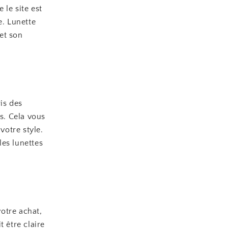
 le site est
ne. Lunette
et son
ris des
es. Cela vous
votre style.
les lunettes
votre achat,
 être claire