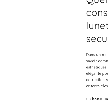
cons
lune
secu
Dans un mond
savoir comme
esthétiques
élégante pou
correction v
critères clé
1. Choisir un