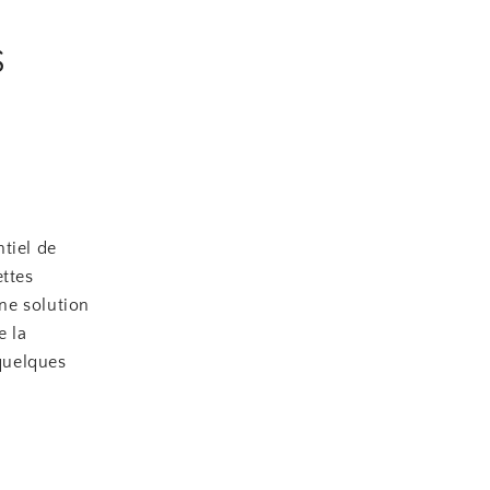
s
tiel de
ettes
ne solution
e la
 quelques