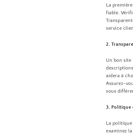
La première 
fiable. Véri
Transparent
service clie
2. Transpar
Un bon site 
descriptions
aidera à cho
Assurez-vou
sous différe
3. Politiqu
La politique
examinez la 