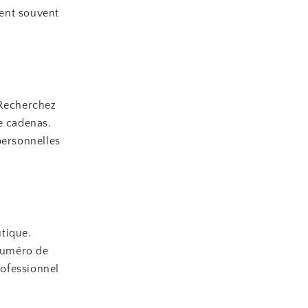
rent souvent
 Recherchez
e cadenas.
personnelles
utique.
 numéro de
rofessionnel