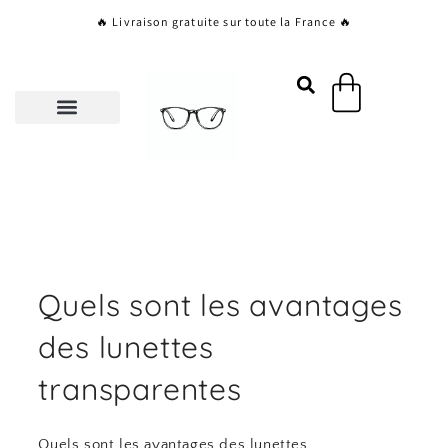
Aller
🔥 Livraison gratuite sur toute la France 🔥
au
contenu
Panier
Quels sont les avantages
des lunettes
transparentes
Quels sont les avantages des lunettes