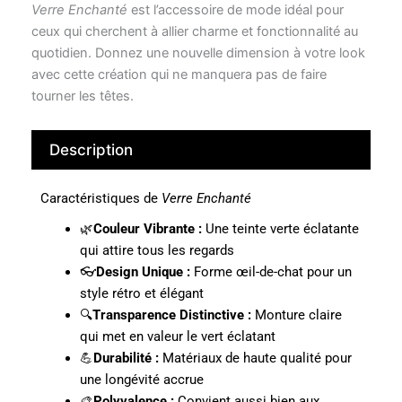
Verre Enchanté
est l’accessoire de mode idéal pour
ceux qui cherchent à allier charme et fonctionnalité au
quotidien. Donnez une nouvelle dimension à votre look
avec cette création qui ne manquera pas de faire
tourner les têtes.
Description
Caractéristiques de
Verre Enchanté
🌿
Couleur Vibrante :
Une teinte verte éclatante
qui attire tous les regards
👓
Design Unique :
Forme œil-de-chat pour un
style rétro et élégant
🔍
Transparence Distinctive :
Monture claire
qui met en valeur le vert éclatant
💪
Durabilité :
Matériaux de haute qualité pour
une longévité accrue
🎨
Polyvalence :
Convient aussi bien aux