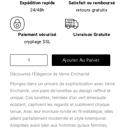
Expédition rapide
Satisfait ou remboursé
24/48h
retours gratuits
Paiement sécurisé
Livraison Gratuite
cryptage SSL
quantité
Ajouter Au Panier
de
Lunettes
Découvrez l’Élégance de
Verre Enchanté
transparentes
-
Plongez dans un univers de sophistication avec
Verre
verre
Enchanté
, une paire de lunettes au design raffiné et
enchanté
unique. Ces lunettes, teintées d’un vert émeraude
éclatant, captivent les regards et subliment chaque
tenue. Avec leur monture ronde en fil métallique, elles
allient parfaitement modernité et style intemporel.
Adaptées aussi bien aux hommes qu’aux femmes,