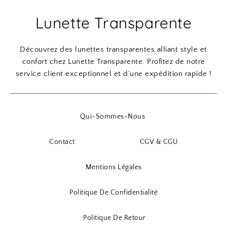
i
:
i
i
Lunette Transparente
t
9
x
x
,
i
a
:
9
n
c
Découvrez des lunettes transparentes alliant style et
1
0
i
t
confort chez Lunette Transparente. Profitez de notre
1
t
u
service client exceptionnel et d’une expédition rapide !
,
€
i
e
9
.
a
l
0
l
e
Qui-Sommes-Nous
é
s
€
t
t
Contact
CGV & CGU
.
a
i
:
Mentions Légales
t
5
,
Politique De Confidentialité
:
9
7
0
Politique De Retour
,