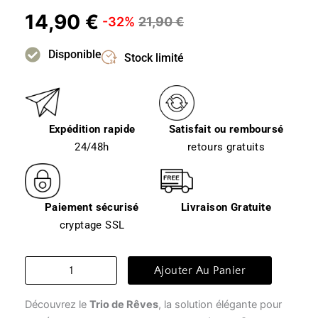
14,90
€
-32%
21,90
€
Disponible
Stock limité
Expédition rapide
Satisfait ou remboursé
24/48h
retours gratuits
Paiement sécurisé
Livraison Gratuite
cryptage SSL
quantité
Ajouter Au Panier
de
Lunette
Découvrez le
Trio de Rêves
, la solution élégante pour
de