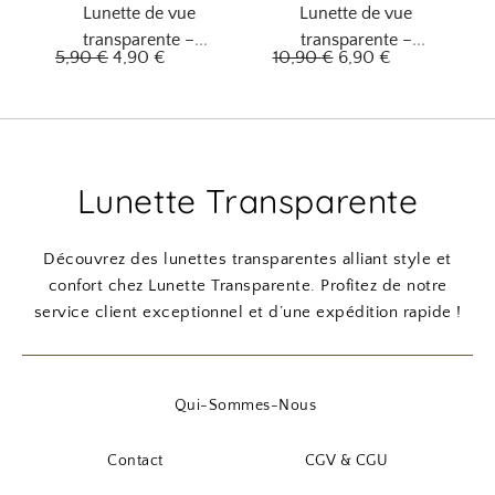
Lunette de vue
Lunette de vue
a
l
transparente –
transparente –
l
e
L
L
L
L
5,90
€
4,90
€
10,90
€
6,90
€
lunettes claires
lunettes étoilées
é
s
e
e
e
e
t
t
p
p
p
p
a
r
r
r
r
i
:
i
i
i
i
Lunette Transparente
t
5
x
x
x
x
,
i
a
i
a
:
9
n
c
n
c
Découvrez des lunettes transparentes alliant style et
7
0
i
t
i
t
confort chez Lunette Transparente. Profitez de notre
,
t
u
t
u
service client exceptionnel et d’une expédition rapide !
9
€
i
e
i
e
0
.
a
l
a
l
l
e
l
e
Qui-Sommes-Nous
€
é
s
é
s
.
t
t
t
t
Contact
CGV & CGU
a
a