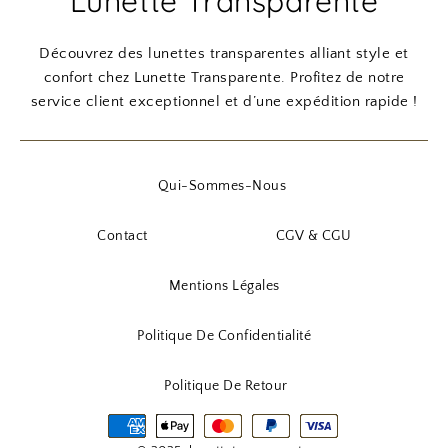
Lunette Transparente
i
a
n
c
Découvrez des lunettes transparentes alliant style et
i
t
confort chez Lunette Transparente. Profitez de notre
t
u
service client exceptionnel et d’une expédition rapide !
i
e
a
l
l
e
Qui-Sommes-Nous
é
s
t
t
Contact
CGV & CGU
a
i
:
Mentions Légales
t
1
3
Politique De Confidentialité
:
,
1
9
Politique De Retour
6
0
,
9
€