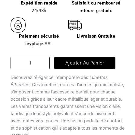
Expédition rapide
Satisfait ou remboursé
24/48h
retours gratuits
Paiement sécurisé
Livraison Gratuite
cryptage SSL
quantité
Ajouter Au Panier
de
Lunettes
Découvrez l’élégance intemporelle des
Lunettes
transparentes
-
Éthérées
. Ces lunettes, dotées d’un design minimaliste,
lunettes
s’imposent comme l’accessoire parfait pour chaque
éthérées
occasion grâce à leur cadre métallique léger et durable.
Les verres transparents garantissent une vision claire,
tandis que leur style polyvalent s’accorde aisément
avec toutes vos tenues. Une fusion parfaite de confort
et de sophistication qui s’adapte à tous les moments de