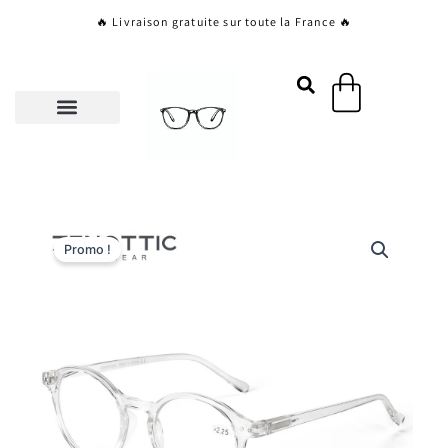
Aller
🔥 Livraison gratuite sur toute la France 🔥
au
contenu
Panier
Promo !