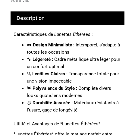
votre vie.
Description
Caractéristiques de
Lunettes Éthérées
:
🕶️
Design Minimaliste :
Intemporel, s’adapte à
toutes les occasions
🔧
Légèreté :
Cadre métallique ultra léger pour
un confort optimal
🔍
Lentilles Claires :
Transparence totale pour
une vision impeccable
🌟
Polyvalence du Style :
Complète divers
looks quotidiens modernes
🥇
Durabilité Assurée :
Matériaux résistants à
l’usure, gage de longévité
Utilité et Avantages de *Lunettes Éthérées*
*Lunettes Éthérées* offre le mariage parfait entre