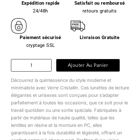
Expédition rapide
Satisfait ou remboursé
24/48h
retours gratuits
Paiement sécurisé
Livraison Gratuite
cryptage SSL
quantité
Ajouter Au Panier
de
Lunettes
Découvrez la quintessence du style moderne et
transparentes
-
minimaliste avec
Verre Cristallin
. Ces lunettes de lecture
verre
élégantes et unisexes sont conçues pour s’adapter
cristallin
parfaitement à toutes les occasions, que ce soit pour le
travail quotidien ou une sortie spéciale. Fabriquées à
partir de matériaux de haute qualité, telles que les
lentilles en résine et la monture en PC, elles
garantissent à la fois durabilité et légèreté, offrant un