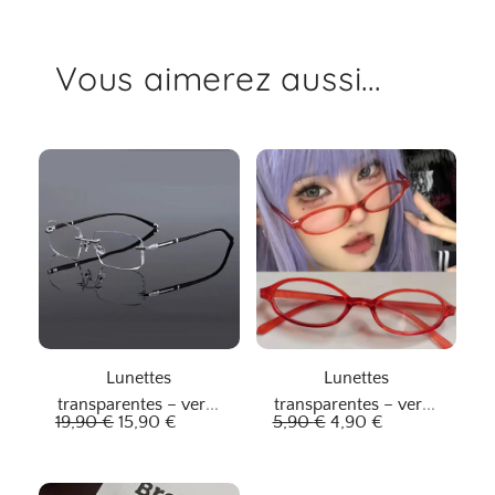
Vous aimerez aussi...
Lunettes
Lunettes
transparentes – verre
transparentes – verre
L
L
L
L
19,90
€
15,90
€
5,90
€
4,90
€
éclatant
étoilé
e
e
e
e
p
p
p
p