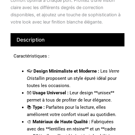
confort optimal à chaque port. Profitez d’une vision
claire avec les différents degrés de correction
disponibles, et ajoutez une touche de sophistication à
votre look avec leur finition blanche élégante.
Description
Caractéristiques :
👓
Design Minimaliste et Moderne :
Les
Verre
Cristallin
proposent un style épuré idéal pour
toutes les occasions.
👐
Usage Universel :
Leur design **unisex**
permet à tous de profiter de leur élégance.
📚
Type :
Parfaites pour la lecture, elles
améliorent votre confort visuel au quotidien.
🎨
Matériaux de Haute Qualité :
Fabriquées
avec des **lentilles en résine** et un **cadre