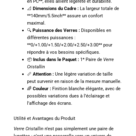
en PC**, elles allient légèreté et durabilité.
📐
Dimensions du Cadre :
La largeur totale de
**140mm/5.5inch** assure un confort
maximal.
🔍
Puissance des Verres :
Disponibles en
différentes puissances :
**0/+1.00/+1.50/+2.00/+2.50/+3.00** pour
répondre à vos besoins spécifiques.
📦
Inclus dans le Paquet :
1* Paire de
Verre
Cristallin
📏
Attention :
Une légère variation de taille
peut survenir en raison de la mesure manuelle.
🌈
Couleur :
Finition blanche élégante, avec de
possibles variations dues à l’éclairage et
l’affichage des écrans.
Utilité et Avantages du Produit
Verre Cristallin
n’est pas simplement une paire de
lunettes ; c’est une passerelle vers un univers de