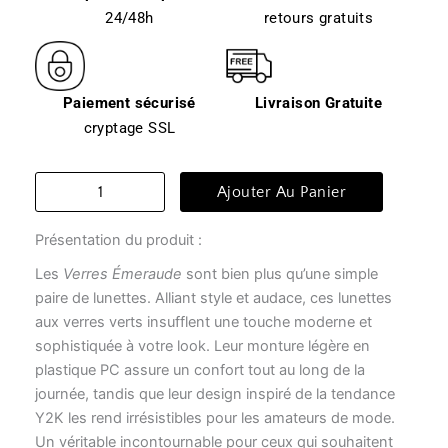
24/48h
retours gratuits
Paiement sécurisé
Livraison Gratuite
cryptage SSL
quantité
Ajouter Au Panier
de
Lunette
Présentation du produit :
transparente
femme
Les
Verres Émeraude
sont bien plus qu’une simple
-
paire de lunettes. Alliant style et audace, ces lunettes
verre
émeraude
aux verres verts insufflent une touche moderne et
sophistiquée à votre look. Leur monture légère en
plastique PC assure un confort tout au long de la
journée, tandis que leur design inspiré de la tendance
Y2K les rend irrésistibles pour les amateurs de mode.
Un véritable incontournable pour ceux qui souhaitent