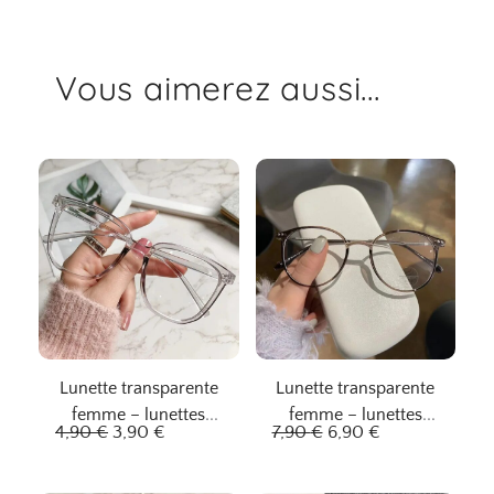
Vous aimerez aussi...
Lunette transparente
Lunette transparente
femme – lunettes
femme – lunettes
L
L
L
L
4,90
€
3,90
€
7,90
€
6,90
€
enchantées
rêveuses
e
e
e
e
p
p
p
p