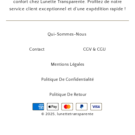
confort chez Lunette Transparente. Profitez de notre
,
,
t
u
service client exceptionnel et d’une expédition rapide !
9
€
9
€
i
e
0
.
0
.
a
l
l
e
Qui-Sommes-Nous
€
€
é
s
.
.
t
t
Contact
CGV & CGU
a
i
:
Mentions Légales
t
3
,
Politique De Confidentialité
:
9
5
0
Politique De Retour
,
9
€
0
.
© 2025, lunettetransparente
€
.