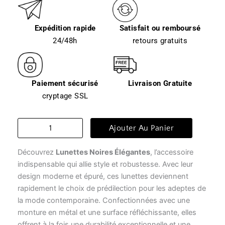
Expédition rapide
Satisfait ou remboursé
24/48h
retours gratuits
Paiement sécurisé
Livraison Gratuite
cryptage SSL
quantité
Ajouter Au Panier
de
Lunette
Découvrez
Lunettes Noires Élégantes
, l’accessoire
transparente
homme
indispensable qui allie style et robustesse. Avec leur
-
design moderne et épuré, ces lunettes deviennent
lunettes
rapidement le choix de prédilection pour les adeptes de
noires
la mode contemporaine. Confectionnées avec une
élégantes
monture en métal et une surface réfléchissante, elles
offrent à la fois une durabilité exceptionnelle et une