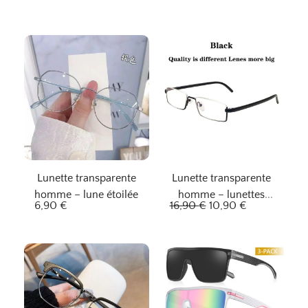
Lunette transparente
Lunette transparente
homme – lune étoilée
homme – lunettes
L
L
6,90
€
16,90
€
10,90
€
noires élégantes
e
e
p
p
r
r
i
i
x
x
i
a