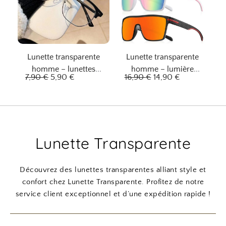
n
c
i
t
t
u
i
e
Lunette transparente
Lunette transparente
a
l
homme – lunettes
homme – lumière
l
e
L
L
L
L
7,90
€
5,90
€
16,90
€
14,90
€
élégantes
d’été
é
s
e
e
e
e
t
t
p
p
p
p
a
r
r
r
r
i
:
i
i
i
i
Lunette Transparente
t
1
x
x
x
x
0
i
a
i
a
:
,
n
c
n
c
Découvrez des lunettes transparentes alliant style et
1
9
i
t
i
t
confort chez Lunette Transparente. Profitez de notre
6
0
t
u
t
u
service client exceptionnel et d’une expédition rapide !
,
i
e
i
e
9
€
a
l
a
l