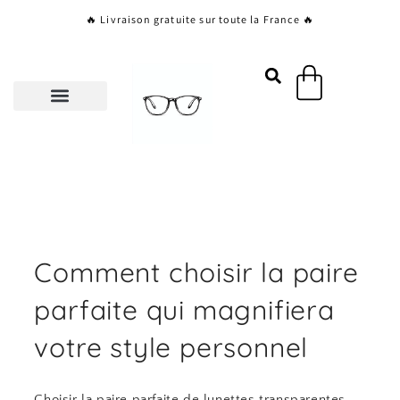
Aller
🔥 Livraison gratuite sur toute la France 🔥
au
contenu
Panier
Comment choisir la paire
parfaite qui magnifiera
votre style personnel
Choisir la paire parfaite de lunettes transparentes