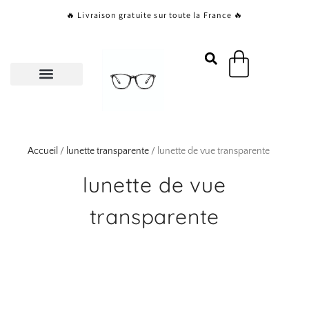
Aller
🔥 Livraison gratuite sur toute la France 🔥
au
contenu
Panier
Accueil
/
lunette transparente
/ lunette de vue transparente
lunette de vue
transparente
Page
Page