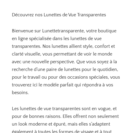
i
i
x
x
Découvrez nos Lunettes de Vue Transparentes
i
a
n
c
i
t
Bienvenue sur Lunettetransparente, votre boutique
t
u
en ligne spécialisée dans les lunettes de vue
i
e
transparentes. Nos lunettes allient style, confort et
a
l
clarté visuelle, vous permettant de voir le monde
l
e
avec une nouvelle perspective. Que vous soyez à la
é
s
recherche d’une paire de lunettes pour le quotidien,
t
t
pour le travail ou pour des occasions spéciales, vous
a
trouverez ici le modèle parfait qui répondra à vos
i
:
besoins.
t
6
,
Les lunettes de vue transparentes sont en vogue, et
:
9
pour de bonnes raisons. Elles offrent non seulement
7
0
un look moderne et épuré, mais elles s’adaptent
,
également à toutes les formes de visage et à tout